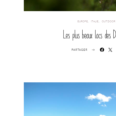
EUROPE
ITALIE
OUTDOOR
Les plus beaux lacs des Do
PARTAGER