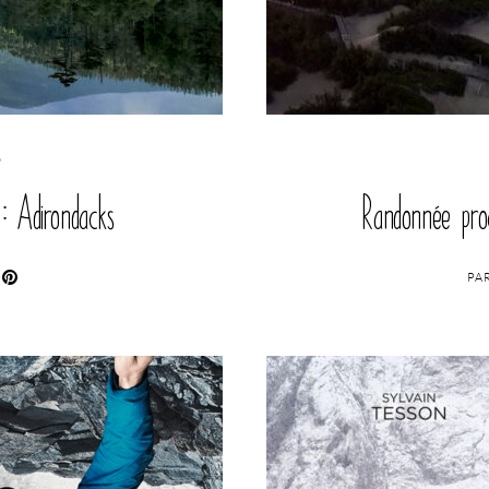
A
: Adirondacks
Randonnée proc
PA