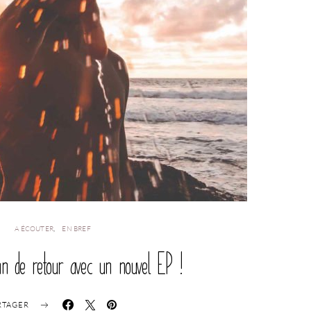
A ÉCOUTER
EN BREF
nn de retour avec un nouvel EP !
RTAGER