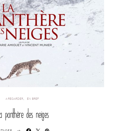
A REGARDER
EN BREF
a panthère des neiges
RTAGER