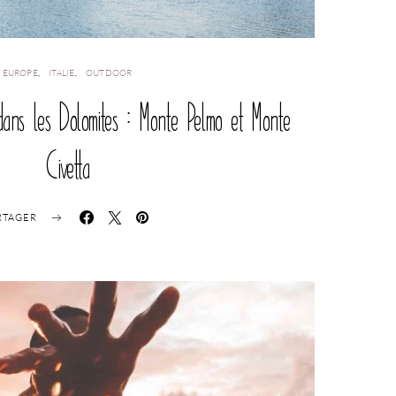
EUROPE
ITALIE
OUTDOOR
ans les Dolomites : Monte Pelmo et Monte
Civetta
RTAGER