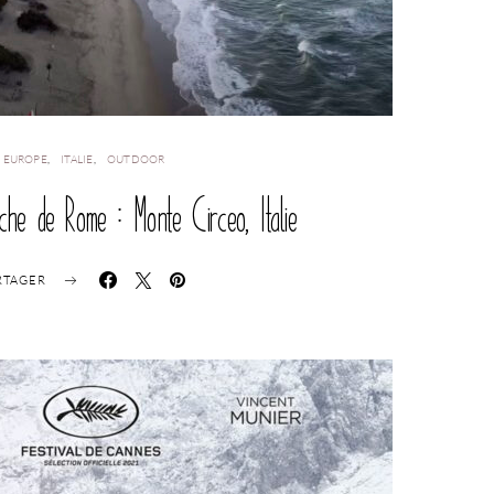
EUROPE
ITALIE
OUTDOOR
he de Rome : Monte Circeo, Italie
RTAGER