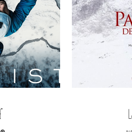
t”
L
PA