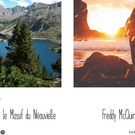
R
le Massif du Néouvielle
Freddy McQui
PA