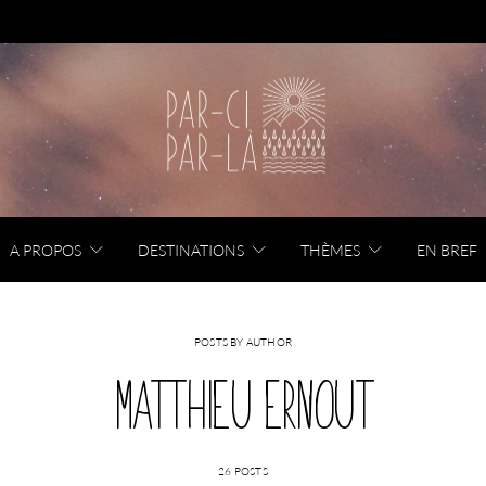
A PROPOS
DESTINATIONS
THÈMES
EN BREF
POSTS BY AUTHOR
MATTHIEU ERNOUT
26 POSTS