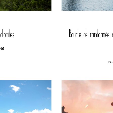
lomites
Boucle de randonnée d
PA